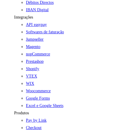
Débitos Directos
IBAN Digital
Integrações
API easypay
Softwares de faturação
Jumpseller
Magento
nopCommerce
Prestashop
Shopify
VTEX
WIX
Woocommerce
Google Forms
Excel e Google Sheets
Produtos
Pay by Link
Checkout