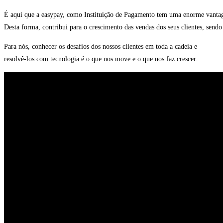
É aqui que a easypay, como Instituição de Pagamento tem uma enorme vantagem
Desta forma, contribui para o crescimento das vendas dos seus clientes, sendo 
Para nós, conhecer os desafios dos nossos clientes em toda a cadeia e
resolvê-los com tecnologia é o que nos move e o que nos faz crescer.