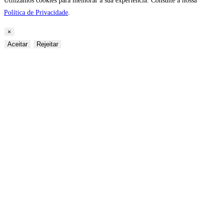
Utilizamos cookies para melhorar a sua experiência. Consulte a nossa
Política de Privacidade
.
×
Aceitar
Rejeitar