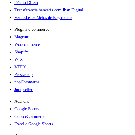
Débito Direto
Transferência bancária com Iban Digital
Ver todos os Meios de Pagamento
Plugins e-commerce​
Magento
Woocommerce
Shopify
WIX
VTEX
Prestashop
nopCommerce
Jumpseller
Add-ons​
Google Forms
Odoo eCommerce
Excel e Google Sheets