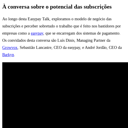
À conversa sobre o potencial das subscrições
Ao longo desta Easypay Talk, exploramos o modelo de negócio das
subscrições e perceber sobretudo o trabalho que é feito nos bastidores por
empresas como a
easypay
, que se encarregam dos sistemas de pagamento.
Os convidados desta conversa são Luís Dinis, Managing Partner da
Growvox
, Sebastião Lancastre, CEO da easypay, e André Jordão, CEO da
Barkyn
.