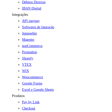
Débitos Directos
IBAN Digital
Integrações
API easypay
Softwares de faturação
Jumpseller
Magento
nopCommerce
Prestashop
Shopify
VTEX
WIX
Woocommerce
Google Forms
Excel e Google Sheets
Produtos
Pay by Link
Checkout