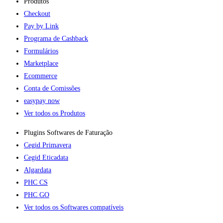
Produtos
Checkout
Pay by Link
Programa de Cashback
Formulários
Marketplace
Ecommerce
Conta de Comissões
easypay now
Ver todos os Produtos
Plugins Softwares de Faturação​
Cegid Primavera
Cegid Eticadata
Algardata
PHC CS
PHC GO
Ver todos os Softwares compatíveis