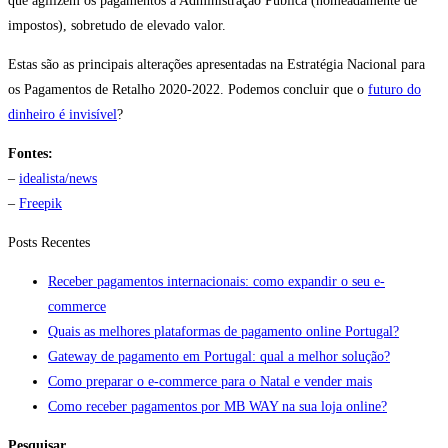
que agilizem os pagamentos à Administração Pública (nomeadamente de
impostos), sobretudo de elevado valor.
Estas são as principais alterações apresentadas na Estratégia Nacional para
os Pagamentos de Retalho 2020-2022. Podemos concluir que o
futuro do
dinheiro é invisível
?
Fontes:
–
idealista/news
–
Freepik
Posts Recentes
Receber pagamentos internacionais: como expandir o seu e-
commerce
Quais as melhores plataformas de pagamento online Portugal?
Gateway de pagamento em Portugal: qual a melhor solução?
Como preparar o e-commerce para o Natal e vender mais
Como receber pagamentos por MB WAY na sua loja online?
Pesquisar