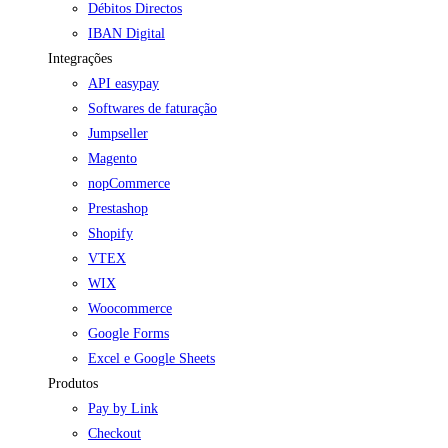
Débitos Directos
IBAN Digital
Integrações
API easypay
Softwares de faturação
Jumpseller
Magento
nopCommerce
Prestashop
Shopify
VTEX
WIX
Woocommerce
Google Forms
Excel e Google Sheets
Produtos
Pay by Link
Checkout