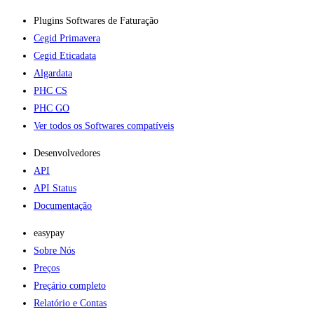
Plugins Softwares de Faturação​
Cegid Primavera
Cegid Eticadata
Algardata
PHC CS
PHC GO
Ver todos os Softwares compatíveis
Desenvolvedores
API
API Status
Documentação
easypay
Sobre Nós
Preços
Preçário completo
Relatório e Contas