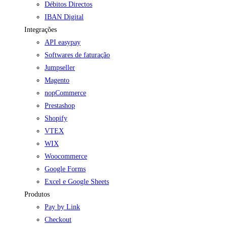
Débitos Directos
IBAN Digital
Integrações
API easypay
Softwares de faturação
Jumpseller
Magento
nopCommerce
Prestashop
Shopify
VTEX
WIX
Woocommerce
Google Forms
Excel e Google Sheets
Produtos
Pay by Link
Checkout