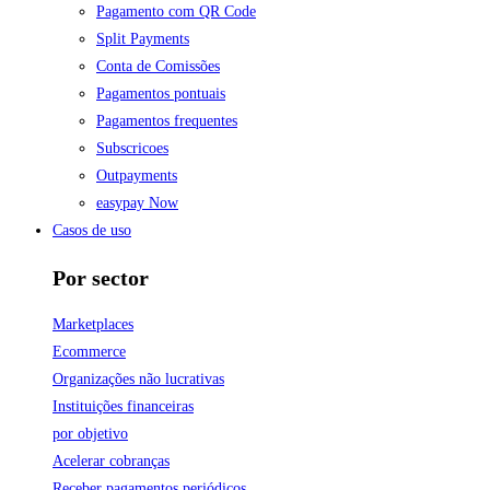
Pagamento com QR Code
Split Payments
Conta de Comissões
Pagamentos pontuais
Pagamentos frequentes
Subscricoes
Outpayments
easypay Now
Casos de uso
Por sector
Marketplaces
Ecommerce
Organizações não lucrativas
Instituições financeiras
por objetivo
Acelerar cobranças
Receber pagamentos periódicos