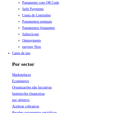
Pagamento com QR Code
Split Payments
Conta de Comissões
Pagamentos pontuais
Pagamentos frequentes
Subscricoes
Outpayments
easypay Now
Casos de uso
Por sector
Marketplaces
Ecommerce
Organizações não lucrativas
Instituições financeiras
por objetivo
Acelerar cobranças
Receber pagamentos periódicos