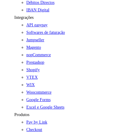
Débitos Directos
IBAN Digital
Integrações
API easypay
Softwares de faturação
Jumpseller
Magento
nopCommerce
Prestashop
Shopify
VTEX
WIX
Woocommerce
Google Forms
Excel e Google Sheets
Produtos
Pay by Link
Checkout