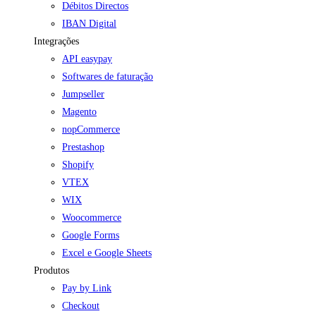
Débitos Directos
IBAN Digital
Integrações
API easypay
Softwares de faturação
Jumpseller
Magento
nopCommerce
Prestashop
Shopify
VTEX
WIX
Woocommerce
Google Forms
Excel e Google Sheets
Produtos
Pay by Link
Checkout