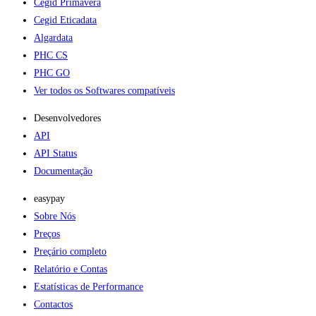
Cegid Primavera
Cegid Eticadata
Algardata
PHC CS
PHC GO
Ver todos os Softwares compatíveis
Desenvolvedores
API
API Status
Documentação
easypay
Sobre Nós
Preços
Preçário completo
Relatório e Contas
Estatísticas de Performance
Contactos