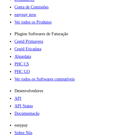
Conta de Comissões
easypay now
Ver todos os Produtos
Plugins Softwares de Faturação​
Cegid Primavera
Cegid Eticadata
Algardata
PHC CS
PHC GO
Ver todos os Softwares compatíveis
Desenvolvedores
API
API Status
Documentação
easypay
Sobre Nós