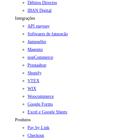
Débitos Directos
IBAN Digital
Integrações
API easypay
Softwares de faturação
Jumpseller
Magento
nopCommerce
Prestashop
Shopify
VTEX
WIX
Woocommerce
Google Forms
Excel e Google Sheets
Produtos
Pay by Link
Checkout