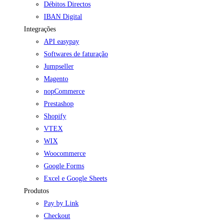
Débitos Directos
IBAN Digital
Integrações
API easypay
Softwares de faturação
Jumpseller
Magento
nopCommerce
Prestashop
Shopify
VTEX
WIX
Woocommerce
Google Forms
Excel e Google Sheets
Produtos
Pay by Link
Checkout