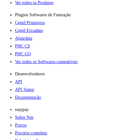
Ver todos os Produtos
Plugins Softwares de Faturação​
Cegid Primavera
Cegid Eticadata
Algardata
PHC CS
PHC GO
Ver todos os Softwares compatíveis
Desenvolvedores
API
API Status
Documentação
easypay
Sobre Nós
Preços
Preçário completo