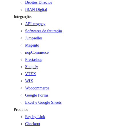
Débitos Directos
IBAN Digital
Integrações
API easypay
Softwares de faturação
Jumpseller
Magento
nopCommerce
Prestashop
Shopify
VTEX
WIX
Woocommerce
Google Forms
Excel e Google Sheets
Produtos
Pay by Link
Checkout