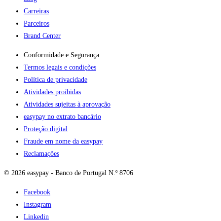
Carreiras
Parceiros
Brand Center
Conformidade e Segurança
Termos legais e condições
Política de privacidade
Atividades proibidas
Atividades sujeitas à aprovação
easypay no extrato bancário
Proteção digital
Fraude em nome da easypay
Reclamações
© 2026 easypay - Banco de Portugal N.º 8706
Facebook
Instagram
Linkedin