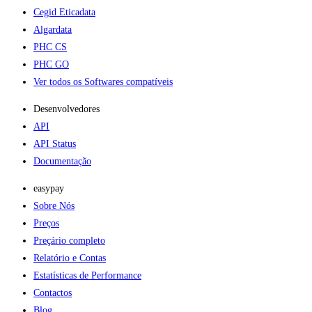
Cegid Eticadata
Algardata
PHC CS
PHC GO
Ver todos os Softwares compatíveis
Desenvolvedores
API
API Status
Documentação
easypay
Sobre Nós
Preços
Preçário completo
Relatório e Contas
Estatísticas de Performance
Contactos
Blog