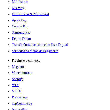
Multibanco
MB Way
Cartões Visa & Mastercard
Apple Pay
Google Pay
Samsung Pay
Débito Direto
Transferência bancária com Iban Digital
Ver todos os Meios de Pagamento
Plugins e-commerce​
Magento
Woocommerce
Shopify
WIX
VTEX
Prestashop
nopCommerce
Jumpseller