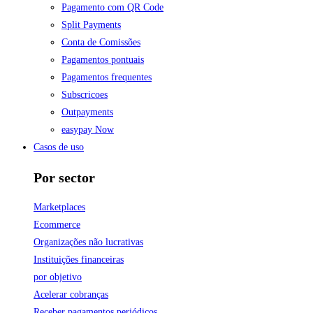
Pagamento com QR Code
Split Payments
Conta de Comissões
Pagamentos pontuais
Pagamentos frequentes
Subscricoes
Outpayments
easypay Now
Casos de uso
Por sector
Marketplaces
Ecommerce
Organizações não lucrativas
Instituições financeiras
por objetivo
Acelerar cobranças
Receber pagamentos periódicos