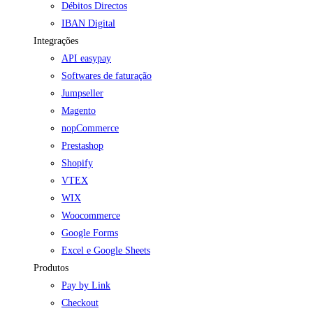
Débitos Directos
IBAN Digital
Integrações
API easypay
Softwares de faturação
Jumpseller
Magento
nopCommerce
Prestashop
Shopify
VTEX
WIX
Woocommerce
Google Forms
Excel e Google Sheets
Produtos
Pay by Link
Checkout