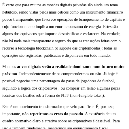
É certo que para muitos as moedas digitais privadas são ainda um tema
nebuloso, sendo vistas pelos mais céticos como um instrumento financeiro
pouco transparente, que favorece operações de branqueamento de capitais e
cujo funcionamento implica um enorme consumo de energia. Estes são
alguns dos equívocos que importa desmistificar e esclarecer. Na verdade,
não há nada mais transparente e seguro do que as transações feitas com o
recurso à tecnologia blockchain (o suporte das criptomoedas): todas as
operações são registadas, publicadas e disponíveis em todo mundo.
Mais: os
ativos digitais serão a realidade dominante num futuro muito
próximo
. Independentemente de os compreendermos ou não. Já hoje é
possível negociar uma percentagem do passe de jogadores de futebol,
seguindo a lógica dos criptoativos , ou comprar em leilão algumas peças
icónicas dos Beatles sob a forma de NTF (non-fungible token).
Este é um movimento transformador que veio para ficar. É, por isso,
importante,
não repetirmos os erros do passado
. A existência de um
quadro normativo claro e atrativo sobre os criptoativos é desejável. Para
isso é também fundamental mantermos um enquadramento fiscal