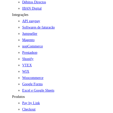
Débitos Directos
IBAN Digital
Integrações
API easypay
Softwares de faturação
Jumpseller
Magento
nopCommerce
Prestashop
Shopify
VTEX
WIX
Woocommerce
Google Forms
Excel e Google Sheets
Produtos
Pay by Link
Checkout