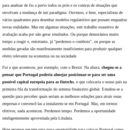
para analisar de fio a pavio todos os prós e os contras de situações que
envolvam a mudança de um paradigma. Ouvimos, e bem, especialistas de
vários quadrantes para desenhar modelos regulatórios que possam enquadrar
novas realidades. Mas em algumas situações, este trabalho exaustivo de
avaliação acaba por não gerar resultados. Ou porque demorámos muito
tempo a reagir e, entretanto, já “perdemos o comboio”, ou porque as
medidas geradas são manifestamente insuficientes para produzir qualquer
efeito relevante na economia ou na sociedade.
Foi o que aconteceu, por exemplo, com o Brexit. Na altura,
chegou-se a
pensar que Portugal poderia almejar posicionar-se para ser uma
possível capital europeia para as fintechs
, o que colocaria o nosso país na
primeira fila da transformação do sistema financeiro global. Estudou-se a
questão para perceber quais seriam as melhores soluções para atrair essas
empresas e convencê-las a instalarem-se em Portugal. Mas, em termos
efetivos, nada aconteceu. Perdemos tempo. Perdemos a oportunidade
inteligentemente aproveitada pela Lituânia.
Hoje estamos perante uma nova oportunidade para colocar Portugal como