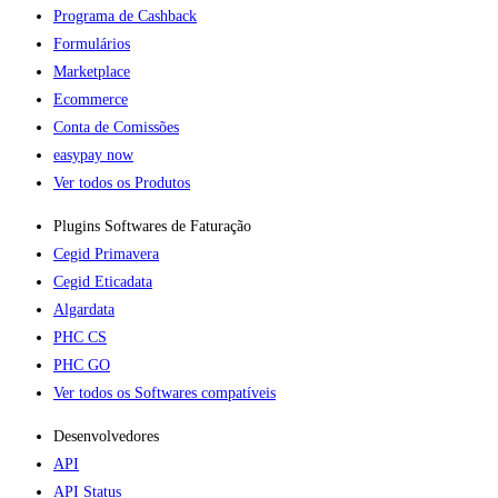
Programa de Cashback
Formulários
Marketplace
Ecommerce
Conta de Comissões
easypay now
Ver todos os Produtos
Plugins Softwares de Faturação​
Cegid Primavera
Cegid Eticadata
Algardata
PHC CS
PHC GO
Ver todos os Softwares compatíveis
Desenvolvedores
API
API Status