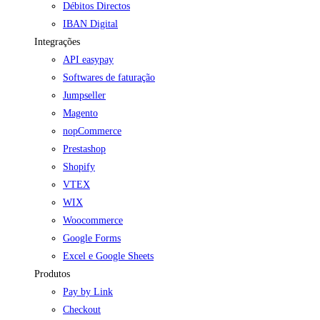
Débitos Directos
IBAN Digital
Integrações
API easypay
Softwares de faturação
Jumpseller
Magento
nopCommerce
Prestashop
Shopify
VTEX
WIX
Woocommerce
Google Forms
Excel e Google Sheets
Produtos
Pay by Link
Checkout