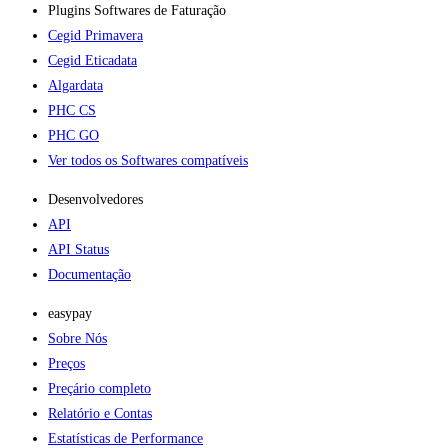
Plugins Softwares de Faturação​
Cegid Primavera
Cegid Eticadata
Algardata
PHC CS
PHC GO
Ver todos os Softwares compatíveis
Desenvolvedores
API
API Status
Documentação
easypay
Sobre Nós
Preços
Preçário completo
Relatório e Contas
Estatísticas de Performance