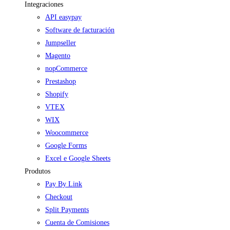
Integraciones
API easypay
Software de facturación
Jumpseller
Magento
nopCommerce
Prestashop
Shopify
VTEX
WIX
Woocommerce
Google Forms
Excel e Google Sheets
Produtos
Pay By Link
Checkout
Split Payments
Cuenta de Comisiones