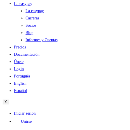
La easypay
La easypay
Carreras
Socios
Blog
Informes y Cuentas
Precios
Documentación
Únete
Login
Português
English
Español
X
Iniciar sesión
Unirse