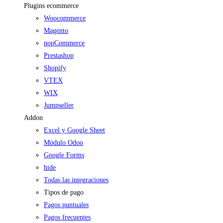
Plugins ecommerce
Woocommerce
Magento
nopCommerce
Prestashop
Shopify
VTEX
WIX
Jumpseller
Addon
Excel y Google Sheet
Módulo Odoo
Google Forms
hide
Todas las integraciones
Tipos de pago
Pagos puntuales
Pagos frecuentes