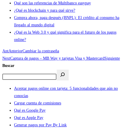
Qué son las referencias de Multibanco easypay
¿Qué es blockchain y para qué sirve?
Compra ahora, paga después (BNPL): El crédito al consumo ha
llegado al mundo digital
¿Qué es la Web 3.0 y qué significa para el futuro de los pagos
online?
Ant
Anterior
Cambiar la contraseña
Next
Captura de pagos – MB Way y tarjetas Visa y Mastercard
Siguiente
Buscar
Aceptar pagos online con tarjeta: 5 funcionalidades que aún no
conocías
Cargar cuenta de comisiones
Qué es Google Pay
Qué es Apple Pay
Generar pagos por Pay By Link