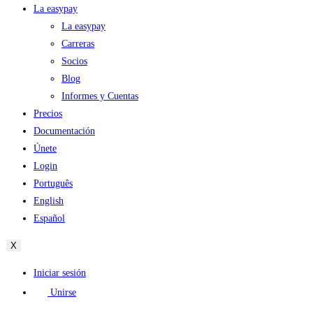
La easypay
La easypay
Carreras
Socios
Blog
Informes y Cuentas
Precios
Documentación
Únete
Login
Português
English
Español
X
Iniciar sesión
Unirse