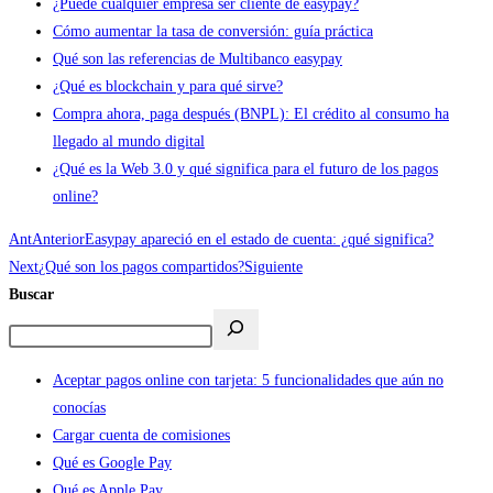
¿Puede cualquier empresa ser cliente de easypay?
Cómo aumentar la tasa de conversión: guía práctica
Qué son las referencias de Multibanco easypay
¿Qué es blockchain y para qué sirve?
Compra ahora, paga después (BNPL): El crédito al consumo ha
llegado al mundo digital
¿Qué es la Web 3.0 y qué significa para el futuro de los pagos
online?
Ant
Anterior
Easypay apareció en el estado de cuenta: ¿qué significa?
Next
¿Qué son los pagos compartidos?
Siguiente
Buscar
Aceptar pagos online con tarjeta: 5 funcionalidades que aún no
conocías
Cargar cuenta de comisiones
Qué es Google Pay
Qué es Apple Pay