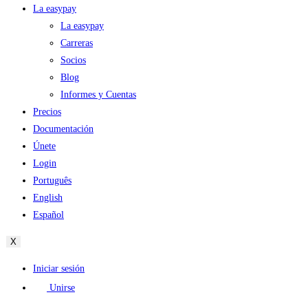
La easypay
La easypay
Carreras
Socios
Blog
Informes y Cuentas
Precios
Documentación
Únete
Login
Português
English
Español
X
Iniciar sesión
Unirse