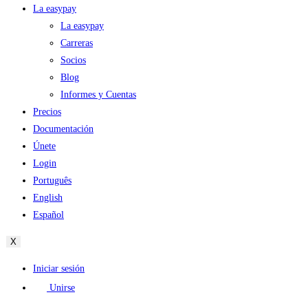
La easypay
La easypay
Carreras
Socios
Blog
Informes y Cuentas
Precios
Documentación
Únete
Login
Português
English
Español
X
Iniciar sesión
Unirse