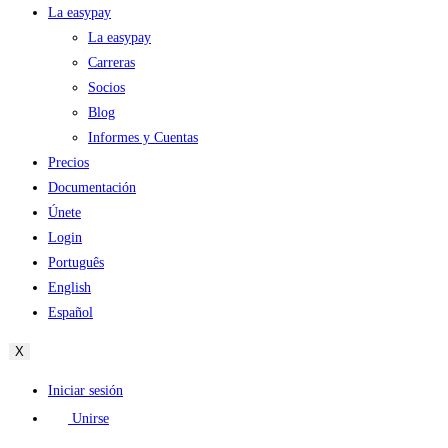
La easypay
La easypay
Carreras
Socios
Blog
Informes y Cuentas
Precios
Documentación
Únete
Login
Português
English
Español
X
Iniciar sesión
Unirse