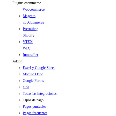
Plugins ecommerce
Woocommerce
Magento
nopCommerce
Prestashop
Shopify
VTEX
WIX
Jumpseller
Addon
Excel y Google Sheet
Módulo Odoo
Google Forms
hide
Todas las integraciones
Tipos de pago
Pagos puntuales
Pagos frecuentes