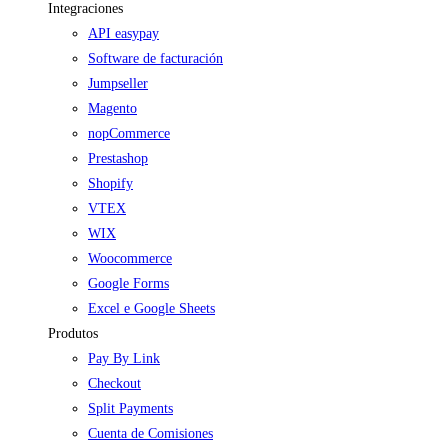
Integraciones
API easypay
Software de facturación
Jumpseller
Magento
nopCommerce
Prestashop
Shopify
VTEX
WIX
Woocommerce
Google Forms
Excel e Google Sheets
Produtos
Pay By Link
Checkout
Split Payments
Cuenta de Comisiones