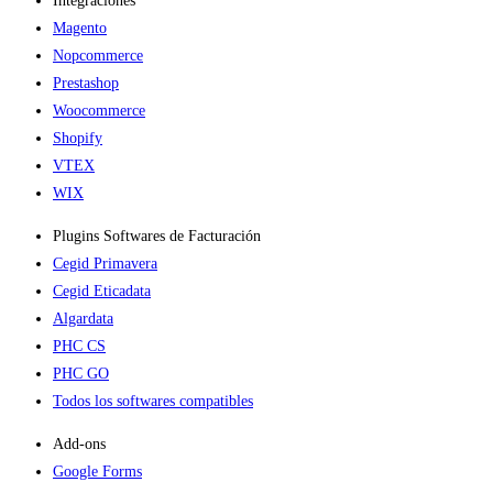
Integraciones
Magento
Nopcommerce
Prestashop
Woocommerce
Shopify
VTEX
WIX
Plugins Softwares de Facturación
Cegid Primavera
Cegid Eticadata
Algardata
PHC CS
PHC GO
Todos los softwares compatibles
Add-ons​
Google Forms