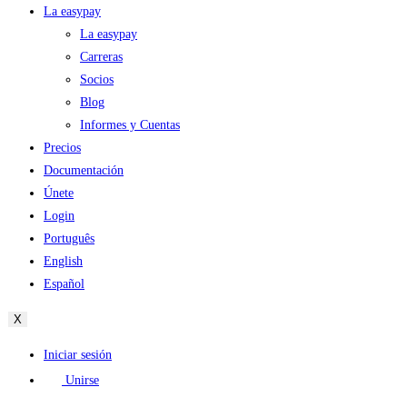
La easypay
La easypay
Carreras
Socios
Blog
Informes y Cuentas
Precios
Documentación
Únete
Login
Português
English
Español
X
Iniciar sesión
Unirse