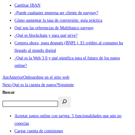
Cambiar IBAN
¿Puede cualquier empresa ser cliente de easypay?
Cómo aumentar la tasa de conversión: guía práctica
Qué son las referencias de Multibanco easypay
¿Qué es blockchain y para qué sirve?
Compra ahora, paga después (BNPL): El crédito al consumo ha
llegado al mundo digital
¿Qué es la Web 3.0 y qué significa para el futuro de los pagos
online?
Ant
Anterior
Onboarding en el sitio web
Next
¿Qué es la cuenta de pagos?
Siguiente
Buscar
Aceptar pagos online con tarjeta: 5 funcionalidades que aún no
conocías
Cargar cuenta de comisiones