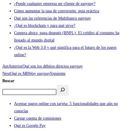
¿Puede cualquier empresa ser cliente de easypay?
Cómo aumentar la tasa de conversión: guía práctica
Qué son las referencias de Multibanco easypay
¿Qué es blockchain y para qué sirve?
Compra ahora, paga después (BNPL): El crédito al consumo ha
llegado al mundo digital
¿Qué es la Web 3.0 y qué significa para el futuro de los pagos
online?
Ant
Anterior
Qué son los débitos directos easypay
Next
Qué es MBWay easypay
Siguiente
Buscar
Aceptar pagos online con tarjeta: 5 funcionalidades que aún no
conocías
Cargar cuenta de comisiones
Qué es Google Pay