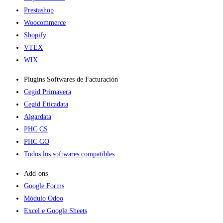
Prestashop
Woocommerce
Shopify
VTEX
WIX
Plugins Softwares de Facturación
Cegid Primavera
Cegid Eticadata
Algardata
PHC CS
PHC GO
Todos los softwares compatibles
Add-ons​
Google Forms
Módulo Odoo
Excel e Google Sheets