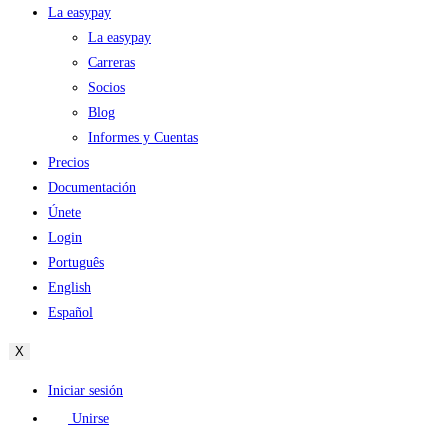
La easypay
La easypay
Carreras
Socios
Blog
Informes y Cuentas
Precios
Documentación
Únete
Login
Português
English
Español
X
Iniciar sesión
Unirse