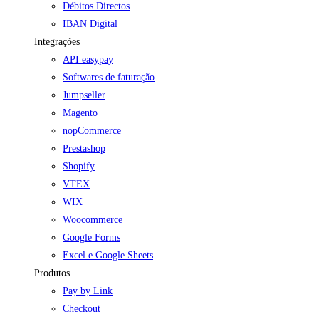
Débitos Directos
IBAN Digital
Integrações
API easypay
Softwares de faturação
Jumpseller
Magento
nopCommerce
Prestashop
Shopify
VTEX
WIX
Woocommerce
Google Forms
Excel e Google Sheets
Produtos
Pay by Link
Checkout