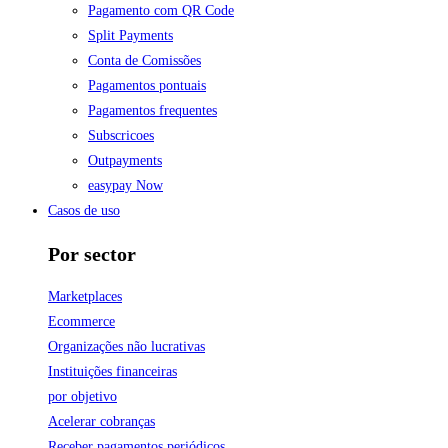
Pagamento com QR Code
Split Payments
Conta de Comissões
Pagamentos pontuais
Pagamentos frequentes
Subscricoes
Outpayments
easypay Now
Casos de uso
Por sector
Marketplaces
Ecommerce
Organizações não lucrativas
Instituições financeiras
por objetivo
Acelerar cobranças
Receber pagamentos periódicos