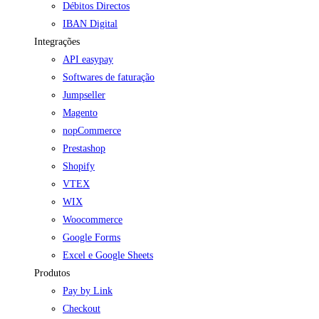
Débitos Directos
IBAN Digital
Integrações
API easypay
Softwares de faturação
Jumpseller
Magento
nopCommerce
Prestashop
Shopify
VTEX
WIX
Woocommerce
Google Forms
Excel e Google Sheets
Produtos
Pay by Link
Checkout