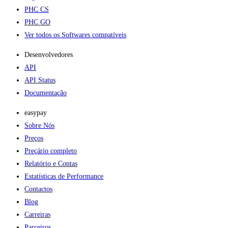
PHC CS
PHC GO
Ver todos os Softwares compatíveis
Desenvolvedores
API
API Status
Documentação
easypay
Sobre Nós
Preços
Preçário completo
Relatório e Contas
Estatísticas de Performance
Contactos
Blog
Carreiras
Parceiros