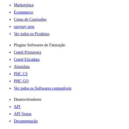
Marketplace
Ecommerce
Conta de Comissões
easypay now
Ver todos os Produtos
Plugins Softwares de Faturação​
Cegid Primavera
Cegid Eticadata
Algardata
PHC CS
PHC GO
Ver todos os Softwares compatíveis
Desenvolvedores
API
API Status
Documentação