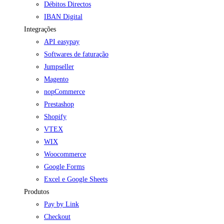
Débitos Directos
IBAN Digital
Integrações
API easypay
Softwares de faturação
Jumpseller
Magento
nopCommerce
Prestashop
Shopify
VTEX
WIX
Woocommerce
Google Forms
Excel e Google Sheets
Produtos
Pay by Link
Checkout