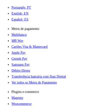
Português
- PT
English
- EN
Español
- ES
Meios de pagamento
Multibanco
MB Way
Cartões Visa & Mastercard
Apple Pay
Google Pay
Samsung Pay
Débito Direto
Transferência bancária com Iban Digital
Ver todos os Meios de Pagamento
Plugins e-commerce​
Magento
Woocommerce