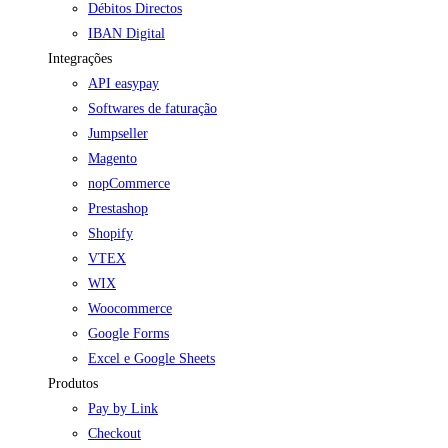
Débitos Directos
IBAN Digital
Integrações
API easypay
Softwares de faturação
Jumpseller
Magento
nopCommerce
Prestashop
Shopify
VTEX
WIX
Woocommerce
Google Forms
Excel e Google Sheets
Produtos
Pay by Link
Checkout