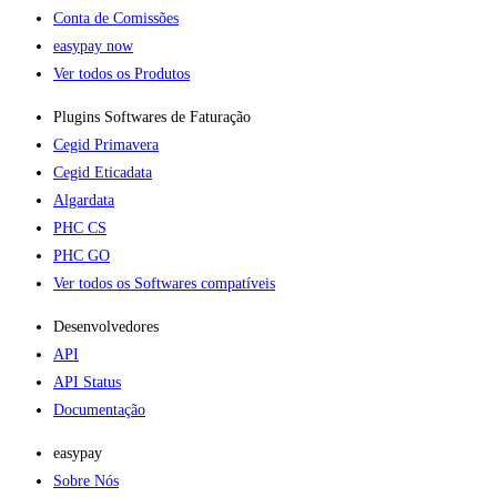
Conta de Comissões
easypay now
Ver todos os Produtos
Plugins Softwares de Faturação​
Cegid Primavera
Cegid Eticadata
Algardata
PHC CS
PHC GO
Ver todos os Softwares compatíveis
Desenvolvedores
API
API Status
Documentação
easypay
Sobre Nós