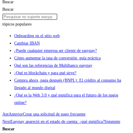
Buscar
Buscar
tópicos populares
Onboarding en el sitio web
Cambiar IBAN
¿Puede cualquier empresa ser cliente de easypay?
Cómo aumentar la tasa de conversión: guía práctica
Qué son las referencias de Multibanco easypay
¿Qué es blockchain y para qué sirve?
Compra ahora, paga después (BNPL): El crédito al consumo ha
llegado al mundo digital
¿Qué es la Web 3.0 y qué significa para el futuro de los pagos
online?
Ant
Anterior
Crear una solicitud de pago frecuente
Next
Easypay apareció en el estado de cuenta: ¿qué significa?
Siguiente
Buscar