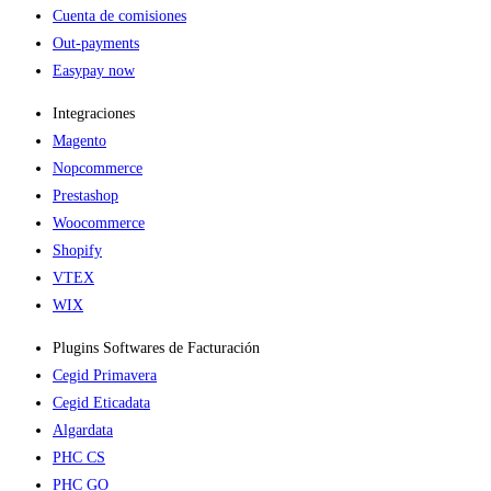
Cuenta de comisiones
Out-payments
Easypay now
Integraciones
Magento
Nopcommerce
Prestashop
Woocommerce
Shopify
VTEX
WIX
Plugins Softwares de Facturación
Cegid Primavera
Cegid Eticadata
Algardata
PHC CS
PHC GO