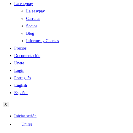
La easypay
La easypay
Carreras
Socios
Blog
Informes y Cuentas
Precios
Documentación
Únete
Login
Português
English
Español
X
Iniciar sesión
Unirse