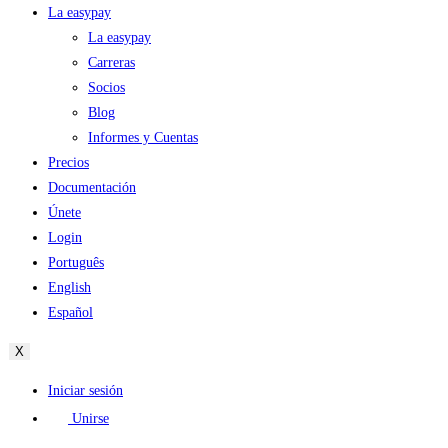
La easypay
La easypay
Carreras
Socios
Blog
Informes y Cuentas
Precios
Documentación
Únete
Login
Português
English
Español
X
Iniciar sesión
Unirse