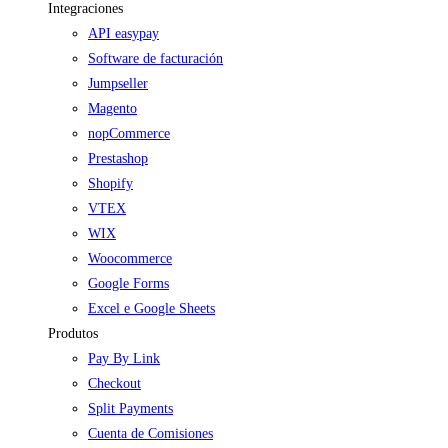
Integraciones
API easypay
Software de facturación
Jumpseller
Magento
nopCommerce
Prestashop
Shopify
VTEX
WIX
Woocommerce
Google Forms
Excel e Google Sheets
Produtos
Pay By Link
Checkout
Split Payments
Cuenta de Comisiones