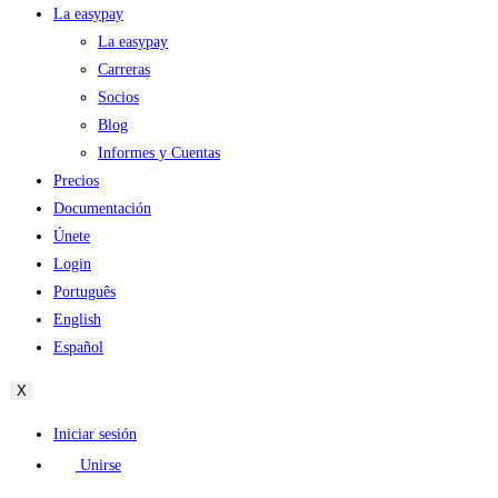
La easypay
La easypay
Carreras
Socios
Blog
Informes y Cuentas
Precios
Documentación
Únete
Login
Português
English
Español
X
Iniciar sesión
Unirse