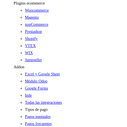
Plugins ecommerce
Woocommerce
Magento
nopCommerce
Prestashop
Shopify
VTEX
WIX
Jumpseller
Addon
Excel y Google Sheet
Módulo Odoo
Google Forms
hide
Todas las integraciones
Tipos de pago
Pagos puntuales
Pagos frecuentes