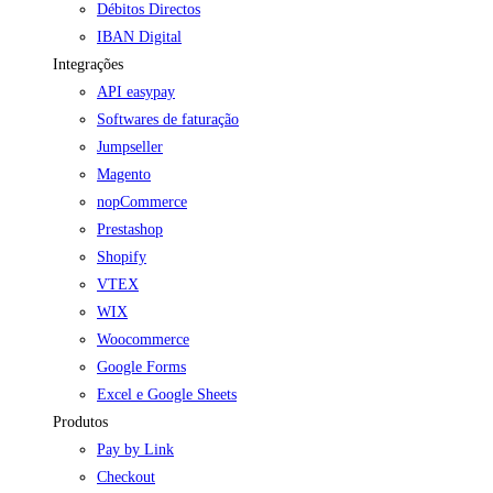
Débitos Directos
IBAN Digital
Integrações
API easypay
Softwares de faturação
Jumpseller
Magento
nopCommerce
Prestashop
Shopify
VTEX
WIX
Woocommerce
Google Forms
Excel e Google Sheets
Produtos
Pay by Link
Checkout