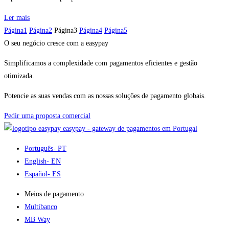
Ler mais
Página
1
Página
2
Página
3
Página
4
Página
5
O seu negócio cresce com a easypay
Simplificamos a complexidade com pagamentos eficientes e gestão
otimizada.
Potencie as suas vendas com as nossas soluções de pagamento globais.
Pedir uma proposta comercial
easypay - gateway de pagamentos em Portugal
Português
- PT
English
- EN
Español
- ES
Meios de pagamento
Multibanco
MB Way