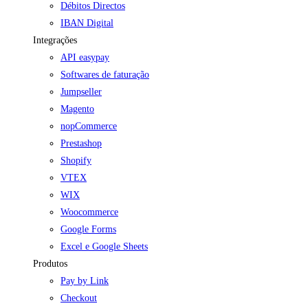
Débitos Directos
IBAN Digital
Integrações
API easypay
Softwares de faturação
Jumpseller
Magento
nopCommerce
Prestashop
Shopify
VTEX
WIX
Woocommerce
Google Forms
Excel e Google Sheets
Produtos
Pay by Link
Checkout