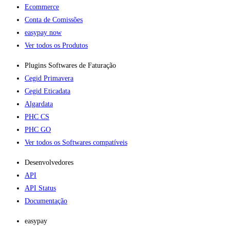
Ecommerce
Conta de Comissões
easypay now
Ver todos os Produtos
Plugins Softwares de Faturação​
Cegid Primavera
Cegid Eticadata
Algardata
PHC CS
PHC GO
Ver todos os Softwares compatíveis
Desenvolvedores
API
API Status
Documentação
easypay