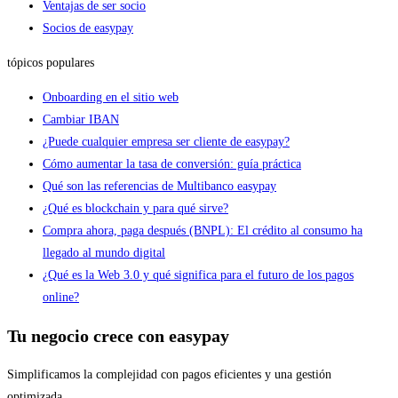
Ventajas de ser socio
Socios de easypay
tópicos populares
Onboarding en el sitio web
Cambiar IBAN
¿Puede cualquier empresa ser cliente de easypay?
Cómo aumentar la tasa de conversión: guía práctica
Qué son las referencias de Multibanco easypay
¿Qué es blockchain y para qué sirve?
Compra ahora, paga después (BNPL): El crédito al consumo ha
llegado al mundo digital
¿Qué es la Web 3.0 y qué significa para el futuro de los pagos
online?
Tu negocio crece con easypay
Simplificamos la complejidad con pagos eficientes y una gestión
optimizada.