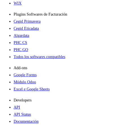
WIX
Plugins Softwares de Facturación
Cegid Primavera
Cegid Eticadata
Algardata
PHC CS
PHC GO
Todos los softwares compatibles
Add-ons​
Google Forms
Módulo Odoo
Excel e Google Sheets
Developers
API
API Status
Documentación