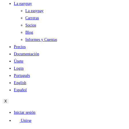
La easypay
La easypay
Carreras
Socios
Blog
Informes y Cuentas
Precios
Documentación
Únete
Login
Português
English
Español
X
Iniciar sesión
Unirse